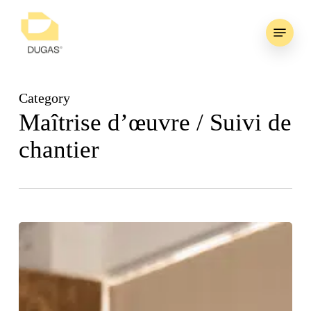
Skip
Menu
to
main
content
Category
Maîtrise d’œuvre / Suivi de
chantier
Pourquoi
choisir
un
architecte
d’intérieur