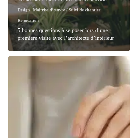
Design
Maîtrise d’œuvre / Suivi de chantier
Rénovation
5 bonnes questions à se poser lors d’une
première visite avec l’architecte d’intérieur
Architecte
d’intérieur
et
maître
d’œuvre
:
la
face
cachée
de